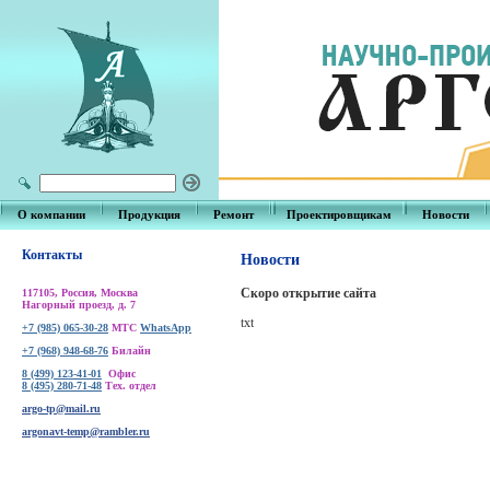
О компании
Продукция
Ремонт
Проектировщикам
Новости
Контакты
Новости
Скоро открытие сайта
117105, Россия, Москва
Нагорный проезд, д. 7
txt
+7 (985) 065-30-28
МТС
WhatsApp
+7 (968) 948-68-76
Билайн
8 (499) 123-41-01
Офис
8 (495) 280-71-48
Тех. отдел
argo-tp@mail.ru
argonavt-temp@rambler.ru