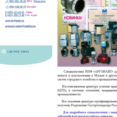
+7 (985) 065-30-28
МТС
WhatsApp
+7 (968) 948-68-76
Билайн
8 (499) 123-41-01
Офис
8 (495) 280-71-48
Тех. отдел
argo-tp@mail.ru
argonavt-temp@rambler.ru
СДЕЛАТЬ ЗАКАЗ
Специалистами НПФ «АРГОНАВТ» разрабо
выпуск и использование в Москве и други
систем городского хозяйства и промышленно
Изготавливаемая арматура успешно примен
(ЦТП), в системах отопления, кондициони
промышленности.
Вся указанная арматура сертифицирована
получены Разрешения Госгортехнадзора Росс
Для подробного ознакомления с наш
эмблемой или воспользуйтесь поиском.