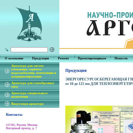
О компании
Продукция
Ремонт
Проектировщикам
Новости
Арматура для систем
отопления, горячего
Продукция
водоснабжения, вентиляции и
кондиционирования
ЭНЕРГОРЕСУРСОСБЕРЕГАЮЩАЯ ГИД
Арматура для газообразных
от 10 до 125 мм ДЛЯ ТЕПЛОЭНЕРГЕ
сред
Арматура специального
назначения
Вакуумная арматура
Контакты
117105, Россия, Москва
Нагорный проезд, д. 7