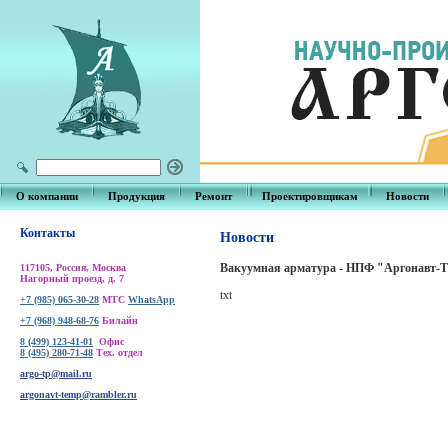
О компании
Продукция
Ремонт
Проектировщикам
Новости
Контакты
Новости
Вакуумная арматура - НПФ "Аргонавт-
117105, Россия, Москва
Нагорный проезд, д. 7
txt
+7 (985) 065-30-28
МТС
WhatsApp
+7 (968) 948-68-76
Билайн
8 (499) 123-41-01
Офис
8 (495) 280-71-48
Тех. отдел
argo-tp@mail.ru
argonavt-temp@rambler.ru