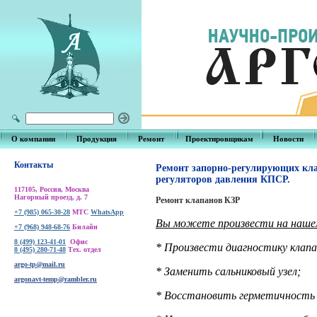
О компании
Продукция
Ремонт
Проектировщикам
Новости
Контакты
Ремонт запорно-регулирующих кла
регуляторов давления КПСР.
117105, Россия, Москва
Нагорный проезд, д. 7
Ремонт клапанов КЗР
+7 (985) 065-30-28
МТС
WhatsApp
Вы можете произвести на наше
+7 (968) 948-68-76
Билайн
8 (499) 123-41-01
Офис
* Произвести диагностику клапа
8 (495) 280-71-48
Тех. отдел
argo-tp@mail.ru
* Заменить сальниковый узел;
argonavt-temp@rambler.ru
* Восстановить герметичность 