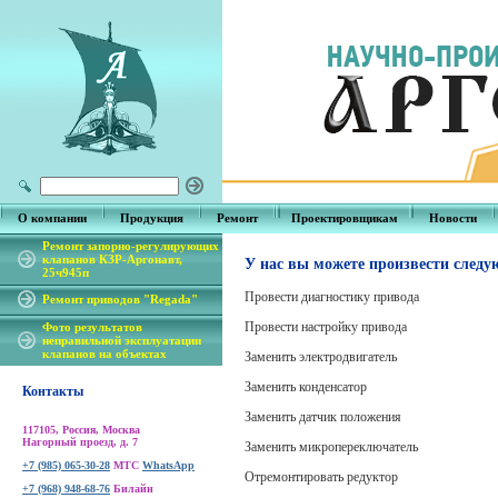
О компании
Продукция
Ремонт
Проектировщикам
Новости
Ремонт запорно-регулирующих
клапанов КЗР-Аргонавт,
У нас вы можете произвести следу
25ч945п
Провести диагностику привода
Ремонт приводов "Regada"
Провести настройку привода
Фото результатов
неправильной эксплуатации
клапанов на объектах
Заменить электродвигатель
Заменить конденсатор
Контакты
Заменить датчик положения
117105, Россия, Москва
Нагорный проезд, д. 7
Заменить микропереключатель
+7 (985) 065-30-28
МТС
WhatsApp
Отремонтировать редуктор
+7 (968) 948-68-76
Билайн