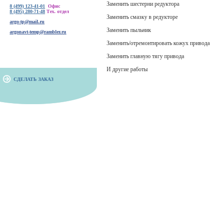
Заменить шестерни редуктора
8 (499) 123-41-01
Офис
8 (495) 280-71-48
Тех. отдел
Заменить смазку в редукторе
argo-tp@mail.ru
Заменить пыльник
argonavt-temp@rambler.ru
Заменить/отремонтировать кожух привода
Заменить главную тягу привода
И другие работы
СДЕЛАТЬ ЗАКАЗ