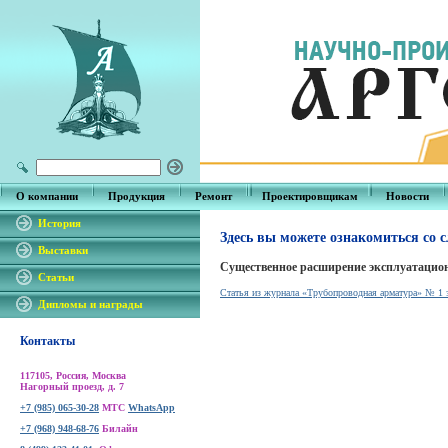
О компании
Продукция
Ремонт
Проектировщикам
Новости
История
Здесь вы можете ознакомиться со
Выставки
Существенное расширение эксплуатаци
Статьи
Статья из журнала «Трубопроводная арматура» № 1 з
Дипломы и награды
Контакты
117105, Россия, Москва
Нагорный проезд, д. 7
+7 (985) 065-30-28
МТС
WhatsApp
+7 (968) 948-68-76
Билайн