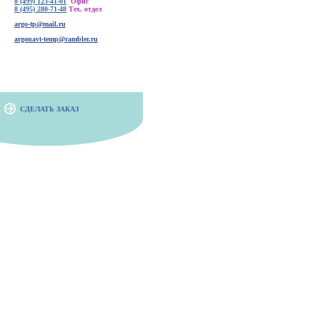
8 (499) 123-41-01
Офис
8 (495) 280-71-48
Тех. отдел
argo-tp@mail.ru
argonavt-temp@rambler.ru
СДЕЛАТЬ ЗАКАЗ