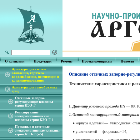
О компании
Продукция
Ремонт
Проектировщикам
Новости
Арматура для систем
отопления, горячего
Описание отсечных запорно-регу
водоснабжения, вентиляции и
кондиционирования
Технические характеристики и ра
Арматура для газообразных
сред
Отсечные запорно-
регулирующие клапаны
серии КЭО-Г
1.
Диаметр условного прохода DN
— 80, 10
Регулирующие
2.
Основной конструкционный материал:
электромеханические
клапаны серии КЭО-Г-1
● корпуса и деталей — углеродистая сталь
Пусковые и отсечные
электромагнитные клапаны
● уплотнителей — фторопласт Ф4;
серии КЭП-Г (н/з)