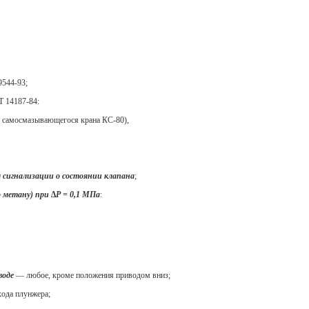
544-93;
 14187-84:
ы самосмазывающегося крана КС-80),
 сигнализации о состоянии клапана
;
 метану) при ∆Р = 0,1 МПа
:
воде
— любое, кроме положения приводом вниз;
хода плунжера;