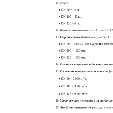
11.
Масса:
● DN-80 =
32 кг
,
● DN-100 =
40 кг
,
● DN-125 =
64 кг
.
12.
Класс герметичности
— «А» по ГОСТ 9
13.
Строительные длины
— (L) — по ГОСТ
● DN-80 —
215 мм
. (Для удобства замен
● DN-100 —
280 мм
.,
● DN-125 —
350 мм
.;
14.
Имеются визуальная и дистанционная
15.
Расчётная пропускная способность (по
3
● DN-80 = 2 000 м
/ч,
3
● DN-100 = 3 200 м
/ч,
3
● DN-125 = 6 300 м
/ч;
16.
Установочное положение на трубопро
17.
Линейная зависимость
расхода газа от 