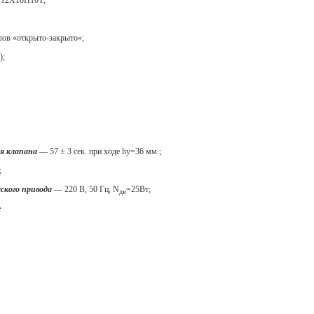
 12Х18Н10Т;
лов «открыто-закрыто»;
);
я клапана
— 57 ± 3 сек. при ходе hу=36 мм.;
;
кого привода
— 220 В, 50 Гц, N
=25Вт;
дв
: