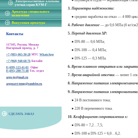
● плунжера и седла — нержавеющая сталь
Электромагнитные клапаны
утечки серии КУМ-Г
3.
Параметры надёжности:
Арматура специального
назначения
● средняя наработка на отказ — 4 000 цик
Вакуумная арматура
4.
Рабочее давление
— до 0,6 МПа (6 кг/см2
5.
Перепад давления ∆Р:
Контакты
● DN-80 — 0,6 МПа;
117105, Россия, Москва
Нагорный проезд, д. 7
● DN-100 — 0,4 МПа;
+7 (985) 065-30-28
МТС
WhatsApp
● DN-125 — 0,3 МПа.
+7 (968) 948-68-76
Билайн
6.
Время плавного открытия или закрыти
8 (499) 123-41-01
Офис
8 (495) 280-71-48
Тех. отдел
7.
Время аварийной отсечки
— менее 1 сек
argo-tp@mail.ru
8.
Напряжение питания электромеханичес
argonavt-temp@rambler.ru
9.
Напряжение питания электромагнита
● 24 В постоянного тока;
● 220 В переменного тока.
СДЕЛАТЬ ЗАКАЗ
10.
Коэффициент сопротивления x:
● DN-80 = 7,2…7,5;
● DN-100 и DN-125 = 6,0…6,2.