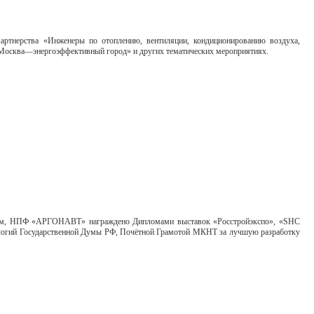
рства «Инженеры по отоплению, вентиляции, кондиционированию воздуха,
 «Москва—энергоэффективный город» и других тематических мероприятиях.
иям, НПФ «АРГОНАВТ» награждено Дипломами выставок «Росстройэкспо», «SHC
нологий Государственной Думы РФ, Почётной Грамотой МКНТ за лучшую разработку