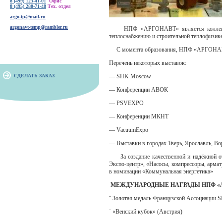
8 (499) 123-41-01
Офис
8 (495) 280-71-48
Тех. отдел
argo-tp@mail.ru
argonavt-temp@rambler.ru
НПФ «АРГОНАВТ» является коллективны
теплоснабжению и строительной теплофизик
С момента образования, НПФ «АРГОНАВТ» а
Перечень некоторых выставок:
СДЕЛАТЬ ЗАКАЗ
— SHK Moscow
— Конференции АВОК
— PSVEXPO
— Конференции МКНТ
— VacuumExpo
— Выставки в городах Тверь, Ярославль, Во
За создание качественной и надёжной о
Экспо-центр», «Насосы, компрессоры, арма
в номинации «Коммунальная энергетика»
МЕЖДУНАРОДНЫЕ НАГРАДЫ НПФ
«
¨ Золотая медаль Французской Ассоциации S
¨ «Венский кубок» (Австрия)