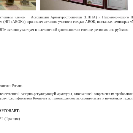
м членом Ассоциации Арматуростроителей (НППА) и Некоммерческого Партне
е» (НП «АВОК»), принимает активное участие в съездах АВОК, выставках-семинарах
ктивно участвует в выставочной деятельности в столице, регионах и за рубежом.
ронеж и Рязань
течественной запорно-регулирующей арматуры, отвечающей современным требован
тура», Сертификатами Комитета по промышленности, строительства и наукоёмких тех
АРГОНАВТ
»
PI. (Франция)