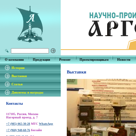
О компании
Продукция
Ремонт
Проектировщикам
Новости
История
Выставки
Выставки
Статьи
Дипломы и награды
Контакты
117105, Россия, Москва
Нагорный проезд, д. 7
+7 (985) 065-30-28
МТС
WhatsApp
+7 (968) 948-68-76
Билайн