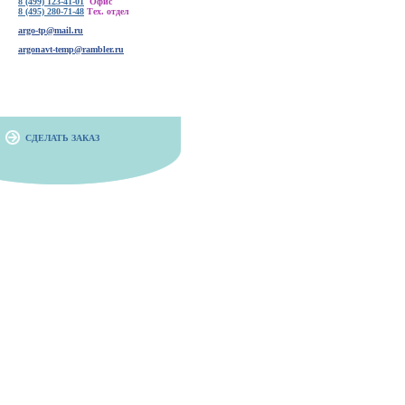
8 (499) 123-41-01
Офис
8 (495) 280-71-48
Тех. отдел
argo-tp@mail.ru
argonavt-temp@rambler.ru
СДЕЛАТЬ ЗАКАЗ