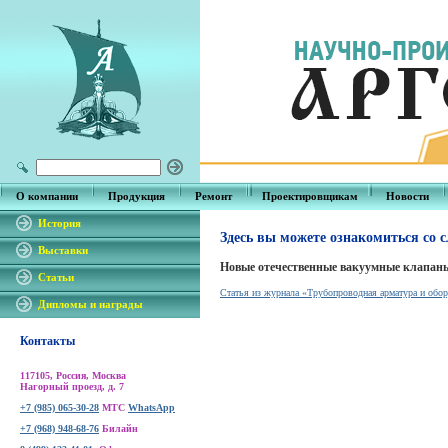
О компании
Продукция
Ремонт
Проектировщикам
Новости
История
Здесь вы можете ознакомиться со
Выставки
Новые отечественные вакуумные клапаны
Статьи
Статья из журнала «Трубопроводная арматура и обор
Дипломы и награды
Контакты
117105, Россия, Москва
Нагорный проезд, д. 7
+7 (985) 065-30-28
МТС
WhatsApp
+7 (968) 948-68-76
Билайн