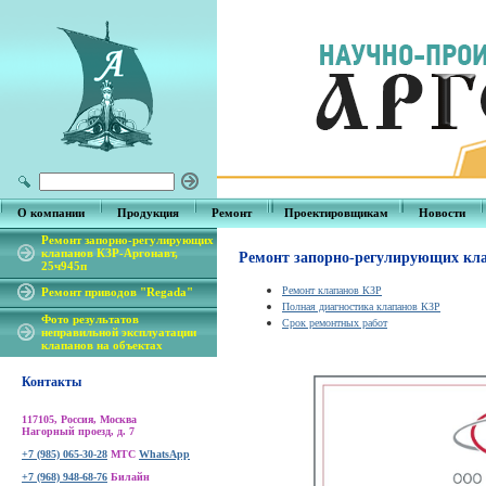
О компании
Продукция
Ремонт
Проектировщикам
Новости
Ремонт запорно-регулирующих
клапанов КЗР-Аргонавт,
Ремонт запорно-регулирующих клап
25ч945п
Ремонт клапанов КЗР
Ремонт приводов "Regada"
Полная диагностика клапанов КЗР
Фото результатов
Срок ремонтных работ
неправильной эксплуатации
клапанов на объектах
Контакты
117105, Россия, Москва
Нагорный проезд, д. 7
+7 (985) 065-30-28
МТС
WhatsApp
+7 (968) 948-68-76
Билайн