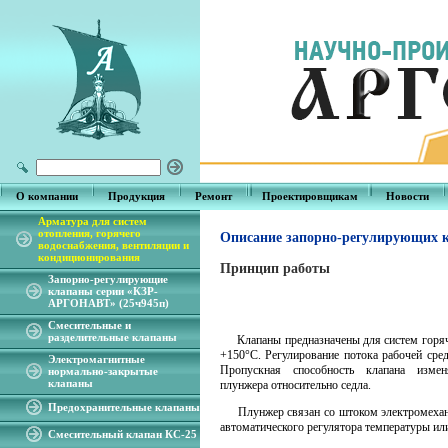
О компании
Продукция
Ремонт
Проектировщикам
Новости
Арматура для систем
отопления, горячего
Описание запорно-регулирующих 
водоснабжения, вентиляции и
кондиционирования
Принцип работы
Запорно-регулирующие
клапаны серии «КЗР-
АРГОНАВТ» (25ч945п)
Смесительные и
разделительные клапаны
Клапаны предназначены для систем горячег
+150°С.
Регулирование потока рабочей сре
Электромагнитные
Пропускная способность клапана изме
нормально-закрытые
клапаны
плунжера относительно седла.
Предохранительные клапаны
Плунжер связан со штоком электромеханич
автоматического регулятора температуры или
Смесительный клапан КС-25