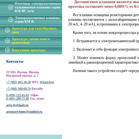
Достоинством клапанов является вы
Отсечные электромагнитные
протечка составляет менее 0,0001% от Кv
сальниковые клапаны серии
КМ-ВС (н/з)
Все клапаны оснащены резисторными датчи
Электромагнитные клапаны
клапаны поставляются с малогабаритными 
серии КМ-В
20 мА, 4–20 мА), встроенными в электропр
Арматура для газообразных
сред
Кроме того, на основе микропроцессора раз
Арматура специального
1. Встраивается в электромеханический п
назначения
2. Включает в себя функции электронного 
Вакуумная арматура
3. Может изменять форму пропускной хара
Контакты
линейной к равнопроцентной характеристике 
Наличие такого устройства создаёт опреде
117105, Россия, Москва
Нагорный проезд, д. 7
+7 (985) 065-30-28
МТС
WhatsApp
+7 (968) 948-68-76
Билайн
8 (499) 123-41-01
Офис
8 (495) 280-71-48
Тех. отдел
argo-tp@mail.ru
argonavt-temp@rambler.ru