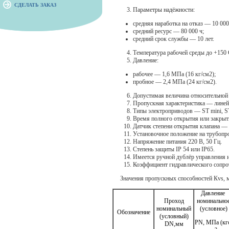
СДЕЛАТЬ ЗАКАЗ
Параметры надёжности:
средняя наработка на отказ — 10 000
средний ресурс — 80 000 ч;
средний срок службы — 10 лет.
Температура рабочей среды до +150 
Давление:
рабочее — 1,6 МПа (16 кг/см2);
пробное — 2,4 МПа (24 кг/см2).
Допустимая величина относительной
Пропускная характеристика — линейн
Типы электроприводов — ST mini, S
Время полного открытия или закрыти
Датчик степени открытия клапана 
Установочное положение на трубопр
Напряжение питания 220 В, 50 Гц.
Степень защиты IР 54 или IP65.
Имеется ручной дублёр управления 
Коэффициент гидравлического сопро
Значения пропускных способностей Кvs, ма
Давление
Проход
номинально
номинальный
(условное)
Обозначение
(условный)
РN, МПа (кг
DN,мм