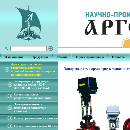
О компании
Продукция
Ремонт
Проектировщикам
Новости
Арматура для систем
отопления, горячего
Запорно-регулирующие клапаны с
водоснабжения, вентиляции и
кондиционирования
Запорно-регулирующие
клапаны серии «КЗР-
АРГОНАВТ» (25ч945п)
Смесительные и
разделительные клапаны
Электромагнитные
нормально-закрытые
клапаны
Предохранительные клапаны
Смесительный клапан КС-25