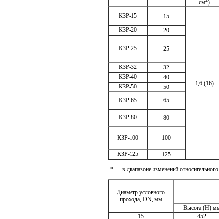
2
см
)
КЗР-15
15
КЗР-20
20
КЗР-25
25
КЗР-32
32
КЗР-40
40
1,6 (16)
КЗР-50
50
КЗР-65
65
КЗР-80
80
КЗР-100
100
КЗР-125
125
* — в диапазоне изменений относительного
Диаметр условного
прохода, DN, мм
Высота (Н) м
15
452