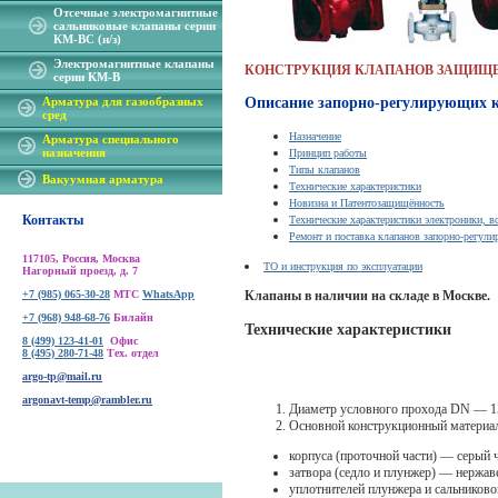
Отсечные электромагнитные
сальниковые клапаны серии
КМ-ВС (н/з)
Электромагнитные клапаны
КОНСТРУКЦИЯ КЛАПАНОВ ЗАЩИЩЕ
серии КМ-В
Арматура для газообразных
Описание запорно-регулирующих 
сред
Назначение
Арматура специального
назначения
Принцип работы
Типы клапанов
Вакуумная арматура
Технические характеристики
Новизна и Патентозащищённость
Контакты
Технические характеристики электроники,
117105, Россия, Москва
ТО и инструкция по эксплуатации
Нагорный проезд, д. 7
+7 (985) 065-30-28
МТС
WhatsApp
Клапаны в наличии на складе в Москве.
+7 (968) 948-68-76
Билайн
Технические характеристики
8 (499) 123-41-01
Офис
8 (495) 280-71-48
Тех. отдел
argo-tp@mail.ru
argonavt-temp@rambler.ru
Диаметр условного прохода DN — 15, 
Основной конструкционный материа
корпуса (проточной части) — серый 
затвора (седло и плунжер) — нержа
уплотнителей плунжера и сальников